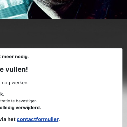
t meer nodig.
e vullen!
g nog werken.
k.
tratie te bevestigen.
olledig verwijderd.
via het
contactformulier
.