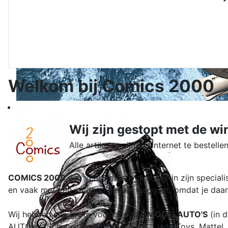
Welkom bij Comics 2000
Wij zijn gestopt met de wi
Alle artikelen zijn via internet te bestellen
COMICS 2000
een veelzijdige winkel, die in zijn special
en vaak met een voldaan gevoel weggaat, omdat je daar 
Wij hebben een grote voorraad aan
MODELAUTO'S
(in d
AUTOart, Schuco, Minichamps, ERTL, Jada Toys, Mattel, J