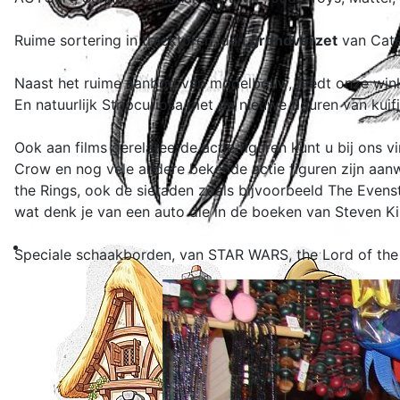
Ruime sortering in tracktoren, dan
grondverzet
van Cater
Naast het ruime aanbod van modelbouw, biedt onze wink
En natuurlijk Stripcuriosa met de nieuwe figuren van kuif
Ook aan films gerelateerde actie figuren kunt u bij ons v
Crow en nog vele andere bekende actie figuren zijn aanwe
the Rings, ook de sieraden zoals bijvoorbeeld The Evens
wat denk je van een auto die in de boeken van Steven Kin
Speciale schaakborden, van STAR WARS, the Lord of the 