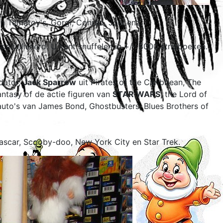
n Tematoy's, Gorgi, Conrad, Joal enz.
especialiseerd. U kunt snuffelen in +/- 8000 stripboeken.
edator,
Jack Sparrow
uit Pirates of the Caribbean, The
antasy of de actie figuren van
STAR WARS
, the Lord of
auto's van James Bond, Ghostbusters, Blues Brothers of
scar, Scooby-doo, New York City en Star Trek.