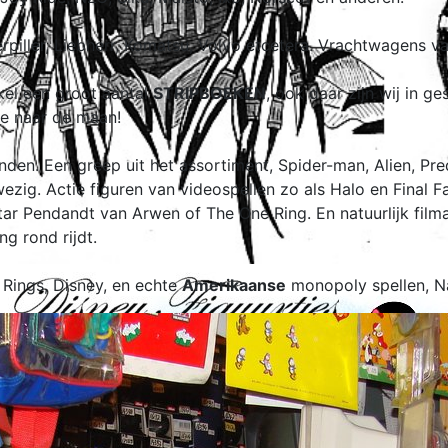
piller, Liebherr, Komatsu, Volvo etcetera. Vrachtwagens va
el een groot aantal
STRIPBOEKEN
, ook daar zijn wij in g
je naar de maan!
inden. Een greep uit het assortiment, Spider-man, Alien, Pr
zig. Actie figuren van videospellen zo als Halo en Final F
tar Pendandt van Arwen of The One Ring. En natuurlijk film
g rond rijdt.
Rings, Disney, en echte
Amerikaanse
monopoly spellen, Na