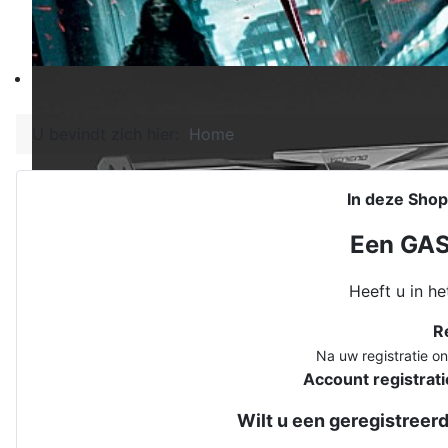
U bevindt zich hier:
Home
In deze Shop
Een GAST
Heeft u in h
R
Na uw registratie on
Account registrati
Wilt u een geregistreerd