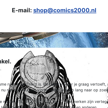
E-mail:
shop@comics2000.nl
nkel.
.
isme ruim gesorteerd is. Een winkel waar je graag vertoeft, a
nu net hebt kunnen vinden waar je al zo lang naar op zoe
e maten 1:18, 1:43, 1:50, 1:32 enz.). Vele merken zijn verte
oy Ride, NZG, Siku, Maisto, Ixo, Norscot en anderen.