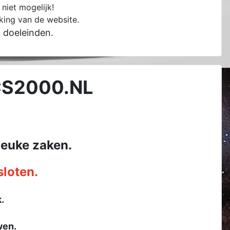
niet mogelijk!
king van de website.
 doeleinden.
ICS2000.NL
leuke zaken.
sloten.
.
wen.