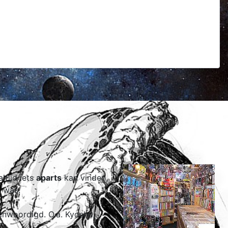
ltijd iets
aparts
kan vinden,
k was.
genwoordigd. O.a. Kyosho,