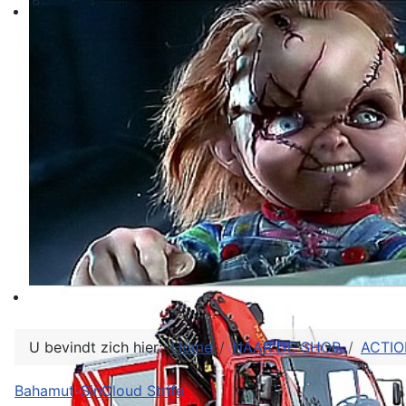
U bevindt zich hier:
Home
NAAR DE SHOP
ACTIO
Bahamut-Sin
Cloud Strife