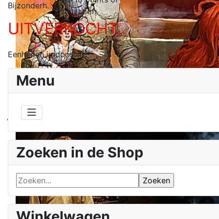
Bijzonderh.
:
articulation
UITVERKOCHT
Eenheden in doos: 1
Menu
Zoeken in de Shop
Winkelwagen