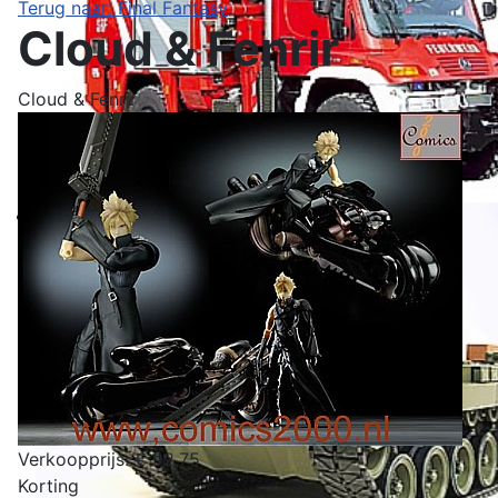
Terug naar: Final Fantasy
Cloud & Fenrir
Cloud & Fenrir
Verkoopprijs:
€ 92,75
Korting