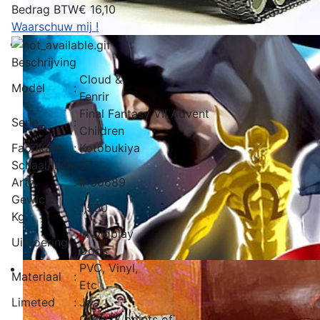
Bedrag BTW
€ 16,10
Waarschuw mij !
Beschrijving
Cloud &
Model
:
Fenrir
Final Fantasy VII Advent
Serie
:
Children
Fabrikant
:
Kotobukiya
Schaal/Inch
:
07
Artn.
:
# 80689
Gewicht
:
1,500
Kg.
In Didplay
Uitvoering
:
Doos
PVC, Vinyl,
Materiaal
:
Etc
Limeted
:
Ja
Over 18 points of