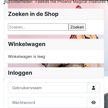
Bijzonderheden
Fawkes the Phoenix Magical creatures 
Zoeken in de Shop
Winkelwagen
Winkelwagen is leeg
Inloggen
Gebruikersnaam
Wachtwoord
Toon w