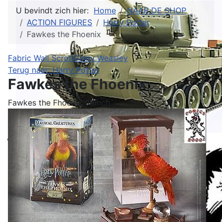
U bevindt zich hier:
Home
NAAR DE SHOP
ACTION FIGURES
Harry Potter
Fawkes the Fhoenix
Fabric Wall Scroll
Ginny Weasley
Terug naar: Harry Potter
Fawkes the Fhoenix
Fawkes the Fhoenix 06inch