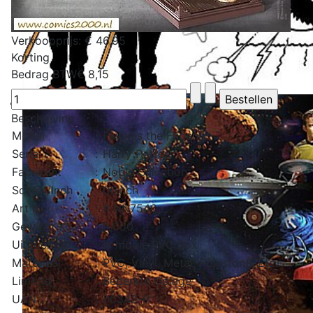
Verkoopprijs:
€ 46,95
Korting
Bedrag BTW
€ 8,15
Beschrijving
Model
:
Fawkes the Fhoenix
Serie
:
Harry Potter
Fabrikant
:
Noble Cillection
Schaal/Inch
:
06inch
Art No.
:
# NN7540
Gewicht Kg.
:
0,650
Uitvoering
:
In mooie PVC Box
Materiaal
:
PVC, Vinyl, Metal, Polystone, Etc…
Limetid
:
Beperkte Oplage
UAN
:
00342-P