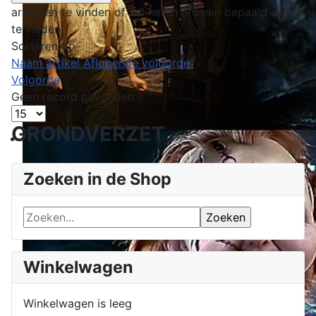
artikelen te vinden of vul het in om een bepaald artikel
te vinden.
Sorteren op
Naam artikel Aflopende volgorde
Volgorde
Geen record gevonden
GRONDVERZET
Zoeken in de Shop
Winkelwagen
Winkelwagen is leeg