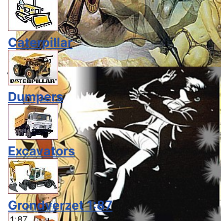
Caterpillar
Dumpers
Excavators
Grondverzet 1:87