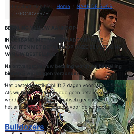
U bevindt zich hier:
Home
NAAR DE SHOP
GRONDVERZET
BETALING VAN UW AANKOOP:
IN VERBAND MET VOORRAADCONTROLE
WACHTEN MET BETALEN OP ONZE BEVESTIGING
VAN UW BESTELLING.
Na ontvangst van uw betaling wordt uw bestelling
binnen 5 werkdagen verzonden
.
Het bestelde artikel blijft 7 dagen voor u beschikbaar.
Als wij binnen deze periode geen betaling ontvangen
wordt uw opdracht automatisch geannuleerd en wordt
het artikel weer vrijgegeven voor de verkoop.
Bulldozers