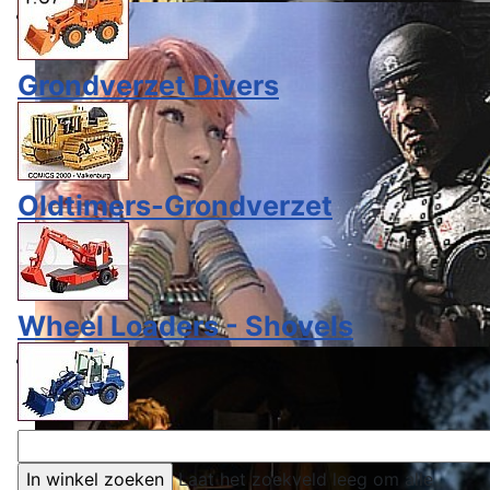
Grondverzet Divers
Oldtimers-Grondverzet
Wheel Loaders - Shovels
Laat het zoekveld leeg om alle