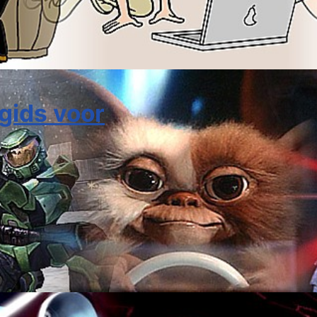
gids voor
..