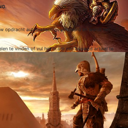
NG.
t uw opdracht automatisch geannuleerd en wordt het
elen te vinden of vul het in om een bepaald artikel te