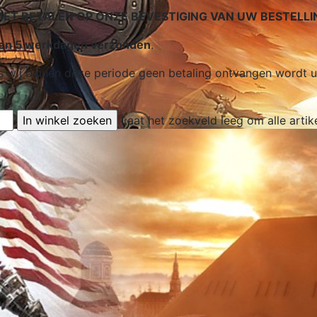
 BETALEN OP ONZE BEVESTIGING VAN UW BESTELLI
nnen 5 werkdagen verzonden
.
 Als wij binnen deze periode geen betaling ontvangen word
Laat het zoekveld leeg om alle artik