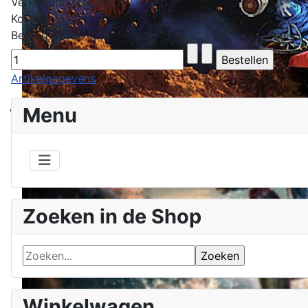
Verkoopprijs
€ 7,95
Korting
Bedrag BTW
€ 0,66
Artikelgegevens
Menu
Zoeken in de Shop
Winkelwagen