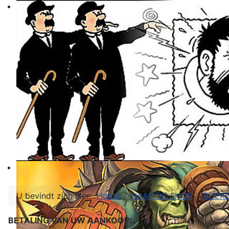
U bevindt zich hier:
Home
NAAR DE SHOP
BOEK
BETALING VAN UW AANKOOP: