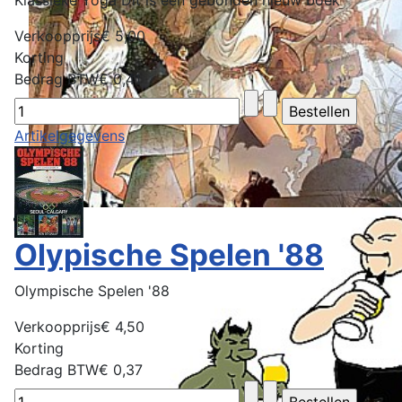
Klassieke Yoga Dit is een gebonden nieuw boek
Verkoopprijs
€ 5,00
Korting
Bedrag BTW
€ 0,41
Artikelgegevens
Olypische Spelen '88
Olympische Spelen '88
Verkoopprijs
€ 4,50
Korting
Bedrag BTW
€ 0,37