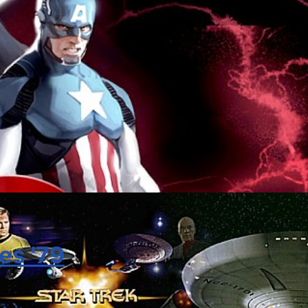
es '79