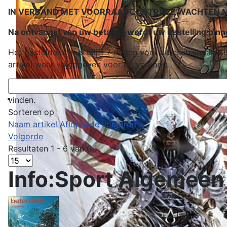
IN VERBAND MET VOORRAADCONTROLE WACHTEN MET
Na ontvangst van uw betaling wordt uw bestelling bi
Het bestelde artikel blijft 7 dagen voor u beschikbaar.
artikel weer vrijgegeven voor de verkoop.
vinden.
Sorteren op
Naam artikel Aflopende volgorde
Volgorde
Resultaten 1 - 6 van 6
Info:Sport Algemeen