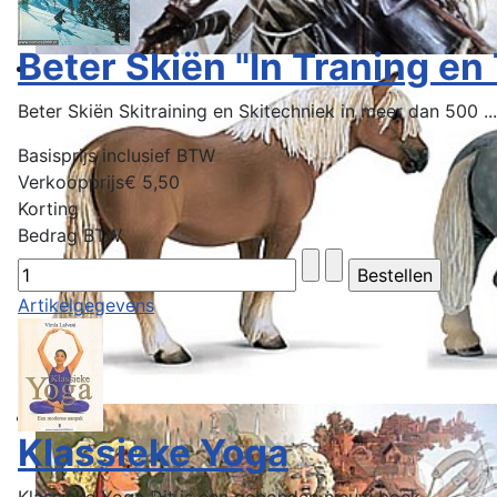
Beter Skiën "In Traning en
Beter Skiën Skitraining en Skitechniek in meer dan 500 ...
Basisprijs inclusief BTW
Verkoopprijs
€ 5,50
Korting
Bedrag BTW
Artikelgegevens
Klassieke Yoga