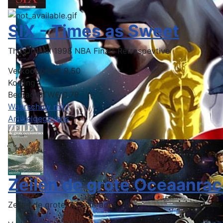
SIX - Times as Sweet
The Official 1998 NBA Finals Retrospevtive
Verkoopprijs
€ 9,50
Korting
Bedrag BTW
€ 0,78
Waarschuw mij !
Artikelgegevens
Zeilen de grote Oceaanrac
Zeilen de grote Oceaanraces '79