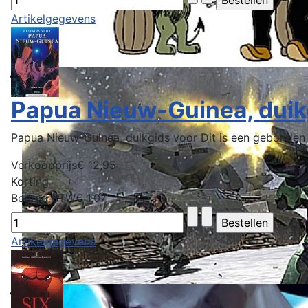
Artikelgegevens
Papua Nieuw-Guinea, duik
Papua Nieuw-Guinea, duikgids voor Dit is een gebonden .
Verkoopprijs
€ 12,95
Korting
Bedrag BTW
€ 1,07
Artikelgegevens