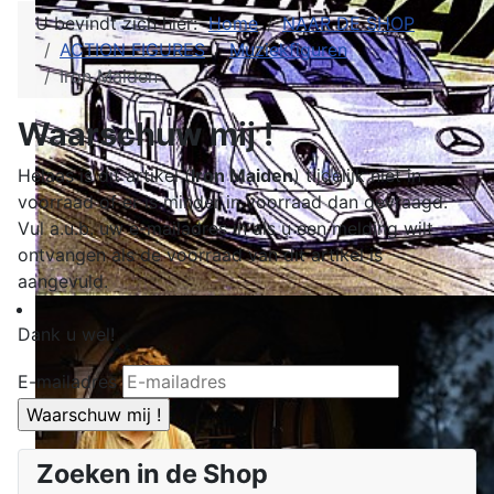
U bevindt zich hier:
Home
NAAR DE SHOP
ACTION FIGURES
Muziekfiguren
Iron Maiden
Waarschuw mij !
Helaas is dit artikel (
Iron Maiden
) tijdelijk niet in
voorraad of er is minder in voorraad dan gevraagd.
Vul a.u.b. uw e-mailadres in als u een melding wilt
ontvangen als de voorraad van dit artikel is
aangevuld.
Dank u wel!
E-mailadres
Zoeken in de Shop