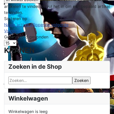
artikelen te vinden of vul het in om een bepaald artikel
te vinden.
Sorteren op
Naam artikel Aflopende volgorde
Volgorde
Geen record gevonden
KRANEN
Zoeken in de Shop
Winkelwagen
Winkelwagen is leeg