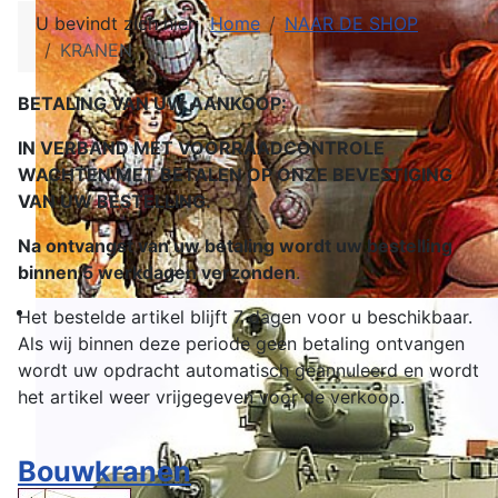
U bevindt zich hier:
Home
NAAR DE SHOP
KRANEN
BETALING VAN UW AANKOOP:
IN VERBAND MET VOORRAADCONTROLE
WACHTEN MET BETALEN OP ONZE BEVESTIGING
VAN UW BESTELLING.
Na ontvangst van uw betaling wordt uw bestelling
binnen 5 werkdagen verzonden
.
Het bestelde artikel blijft 7 dagen voor u beschikbaar.
Als wij binnen deze periode geen betaling ontvangen
wordt uw opdracht automatisch geannuleerd en wordt
het artikel weer vrijgegeven voor de verkoop.
Bouwkranen