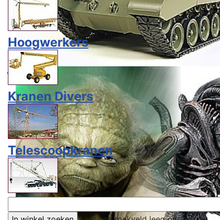
Hoogwerkers
Kranen Divers
Telescoopkranen
Laat het zoekveld leeg om alle