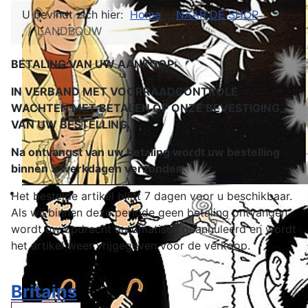
U bevindt zich hier:
Home
NAAR DE SHOP
LANDBOUW
BETALING VAN UW AANKOOP:
IN VERBAND MET VOORRAADCONTROLE
WACHTEN MET BETALEN OP ONZE BEVESTIGING
VAN UW BESTELLING.
Na ontvangst van uw betaling wordt uw bestelling
binnen 5 werkdagen verzonden
.
Het bestelde artikel blijft 7 dagen voor u beschikbaar.
Als wij binnen deze periode geen betaling ontvangen
wordt uw opdracht automatisch geannuleerd en wordt
het artikel weer vrijgegeven voor de verkoop.
Britains