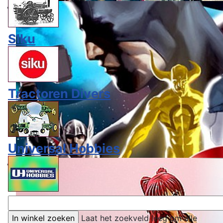
SIku
Tractoren Divers
Universal Hobbies
Laat het zoekveld leeg om alle