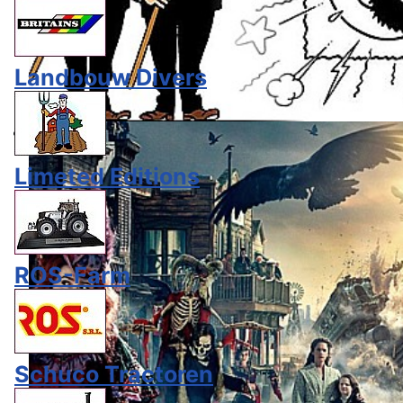
Landbouw Divers
Limeted Editions
ROS-Farm
Schuco Tractoren