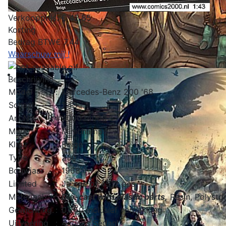
Verkoopprijs:
€ 42,85
Korting
Bedrag BTW
€ 7,44
Waarschuw mij !
Beschrijving
Model
:
Mercedes-Benz 200 '68
Schaal
:
1:43
Art No.
#
400034000
Merk
:
Minichamps
Kleur
:
Beige
Type
:
200
Bouwjaar
:
1968
Limited
:
Ja one of 4512 pcs
Materiaal
:
Die-cast with plastic parts,
Resin, Polyston
Gewicht kg.
:
0,250 Inclusief verpakking
Uitvoering
:
4 deurs Sedan!