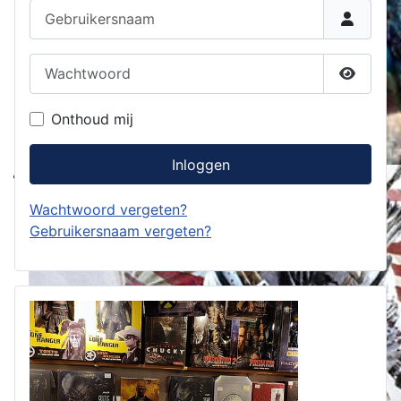
Gebruikersnaam
Wachtwoord
Toon w
Onthoud mij
Inloggen
Wachtwoord vergeten?
Gebruikersnaam vergeten?