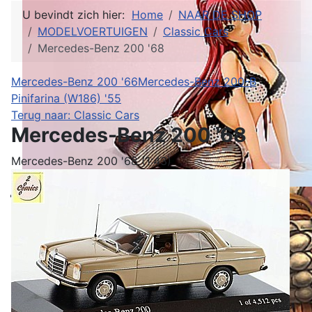
U bevindt zich hier:
Home
NAAR DE SHOP
MODELVOERTUIGEN
Classic Cars
Mercedes-Benz 200 '68
Mercedes-Benz 200 '66
Mercedes-Benz 200-B
Pinifarina (W186) '55
Terug naar: Classic Cars
Mercedes-Benz 200 '68
Mercedes-Benz 200 '68 (1:43)