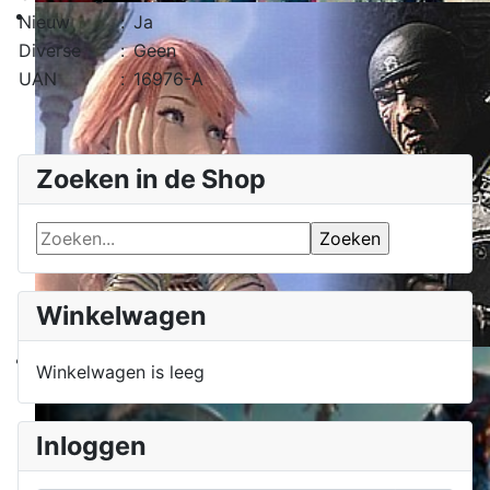
Nieuw
:
Ja
Diverse
:
Geen
UAN
:
16976-A
Zoeken in de Shop
Winkelwagen
Winkelwagen is leeg
Inloggen