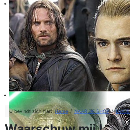
U bevindt zich hier:
Home
NAAR DE SHOP
MODE
Waarschuw mij !