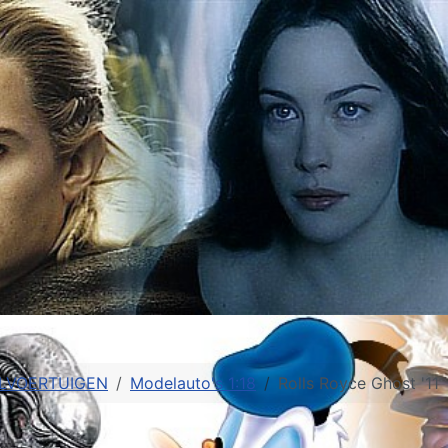
LVOERTUIGEN
Modelauto's 1:18
Rolls Royce Ghost '11