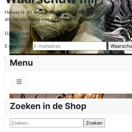
Helaas is dit artikel (
Rolls Royce Ghost '11
) tijdelijk ni
als de voorraad van dit artikel is aangevuld.
Dank u wel!
E-mailadres
Menu
Zoeken in de Shop