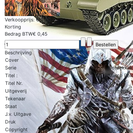
Verkoopprijs:
€ 5,50
Korting
Bedrag BTW
€ 0,45
Beschrijving
Cover
:
SC
Serie
:
Ontdekkeki
Titel :
:
Marco Polo
Titel Nr.
:
02
Uitgeverij
:
Helmond
Tekenaar
:
Enric Sió 
Staat
:
Tweede ha
J.v. Uitgave
:
1979
Druk
:
1ste Druk 
Copyright
:
1979 Uitge