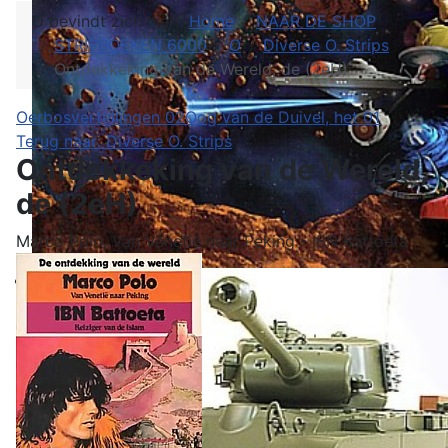
U bevindt zich hier:
Home
NAAR DE SHOP
STRIPBOEKEN 6000
O
Diverse O. Strips
Ontdekkeking van de Wereld, de (2eH)
Oerbosvertellingen 02
Oog van de Duivel, het 01
Terug naar: Diverse O. Strips
Ontdekkeking van de Wereld,
de (2eH)
Marco Polo, Van Venetië naar Peking - IBN Battoeta