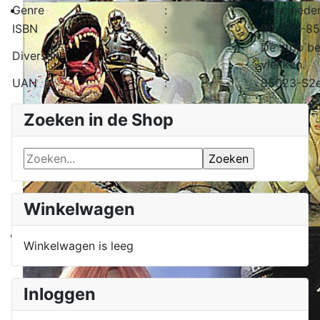
Genre
:
Geschieden
ISBN
:
90-252-8
De strip be
Diversen
:
vlekken.
UAN
:
85023-S2
Zoeken in de Shop
Winkelwagen
Winkelwagen is leeg
Inloggen