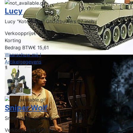
Lucy
Lucy "Kotobukya" Ghostbusters 07 inch
Verkoopprijs
€ 89,95
Korting
Bedrag BTW
€ 15,61
Waarschuw mij !
Artikelgegevens
Sniper Wolf
Sniper Wolf (07 inch)
Verkoopprijs
€ 139,95