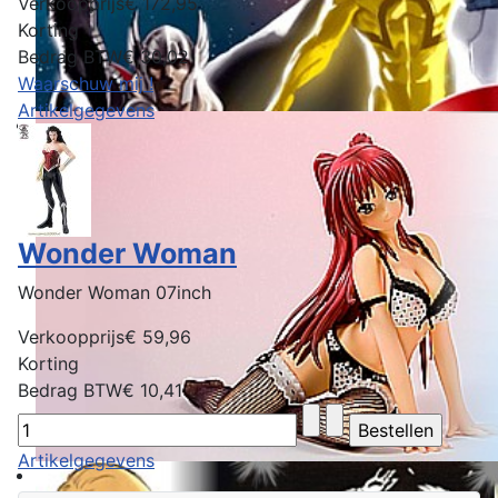
Verkoopprijs
€ 172,95
Korting
Bedrag BTW
€ 30,02
Waarschuw mij !
Artikelgegevens
Wonder Woman
Wonder Woman 07inch
Verkoopprijs
€ 59,96
Korting
Bedrag BTW
€ 10,41
Artikelgegevens