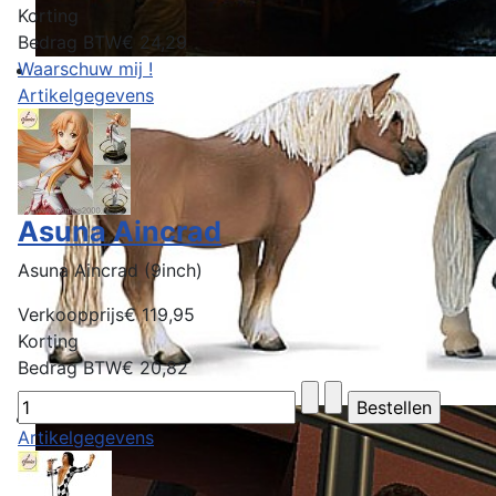
Korting
Bedrag BTW
€ 24,29
Waarschuw mij !
Artikelgegevens
Asuna Aincrad
Asuna Aincrad (9inch)
Verkoopprijs
€ 119,95
Korting
Bedrag BTW
€ 20,82
Artikelgegevens