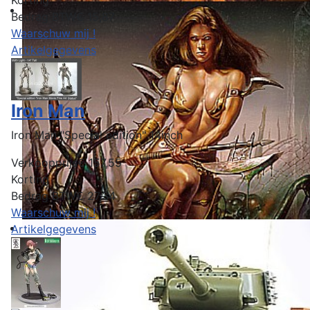
Bedrag BTW
€ 15,87
Waarschuw mij !
Artikelgegevens
Iron Man
Iron Man "Special edition" 14inch
Verkoopprijs
€ 157,55
Korting
Bedrag BTW
€ 27,34
Waarschuw mij !
Artikelgegevens