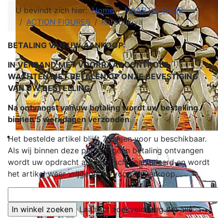
U bevindt zich hier:
Home
NAAR DE SHOP
ACTION FIGURES
Kotobukiya
BETALING VAN UW AANKOOP:
IN VERBAND MET VOORRAADCONTROLE
WACHTEN MET BETALEN OP ONZE BEVESTIGING
VAN UW BESTELLING.
Na ontvangst van uw betaling wordt uw bestelling
binnen 5 werkdagen verzonden
.
Het bestelde artikel blijft 7 dagen voor u beschikbaar.
Als wij binnen deze periode geen betaling ontvangen
wordt uw opdracht automatisch geannuleerd en wordt
het artikel weer vrijgegeven voor de verkoop.
Laat het zoekveld leeg om alle