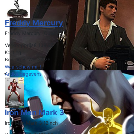
Freddy Mercury
Freddy Mercury (Queen)
Verkoopprijs
€ 139,95
Korting
Bedrag BTW
€ 24,29
Waarschuw mij !
Artikelgegevens
Iron Man Mark 3
Iron Man Mark 3 12inch