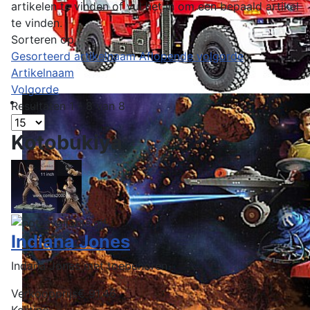
artikelen te vinden of vul het in om een bepaald artikel
te vinden.
Sorteren op
Gesorteerd artikelnaam Aflopende volgorde
Artikelnaam
Volgorde
Resultaten 1 - 8 van 8
Kotobukiya
Indiana Jones
Indana Jones met toebehoren
Verkoopprijs
€ 91,46
Korting