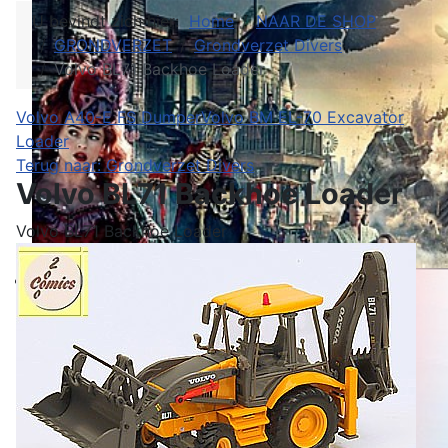
U bevindt zich hier:
Home
NAAR DE SHOP
GRONDVERZET
Grondverzet Divers
Volvo BL71 Backhoe Loader
Volvo A40-E FS Dumper
Volvo BM EL-70 Excavator
Loader
Terug naar: Grondverzet Divers
Volvo BL71 Backhoe Loader
Volvo BL71 Backhoe Loader