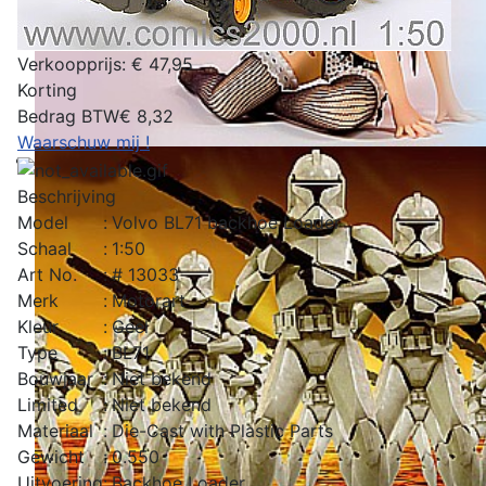
Verkoopprijs:
€ 47,95
Korting
Bedrag BTW
€ 8,32
Waarschuw mij !
Beschrijving
Model
:
Volvo BL71 backhoe Loader
Schaal
:
1:50
Art No.
:
# 13033
Merk
:
Motorart
Kleur
:
Geel
Type
:
BL71
Bouwjaar
:
Niet bekend
Limited
:
Niet bekend
Materiaal
:
Die-Cast with Plastic Parts
Gewicht
:
0.550
Uitvoering
:
Backhoe Loader