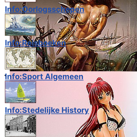
Info:Oorlogsschepen
Info:Reisboeken
Info:Sport Algemeen
Info:Stedelijke History