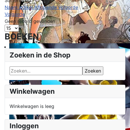
Sorteren op
Naam artikel Aflopende volgorde
Volgorde
Geen record gevonden
BOEKEN
Zoeken in de Shop
Winkelwagen
Winkelwagen is leeg
Inloggen