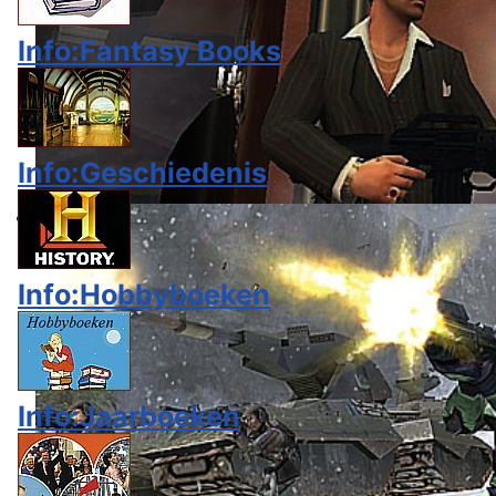
Info:Fantasy Books
Info:Geschiedenis
Info:Hobbyboeken
Info:Jaarboeken