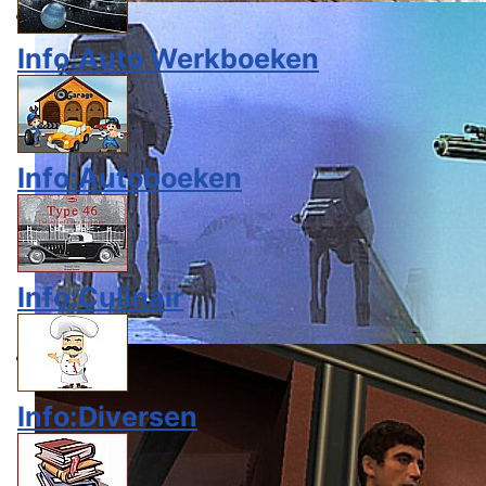
Info:Auto Werkboeken
Info:Autoboeken
Info:Culinair
Info:Diversen