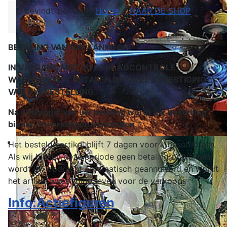
U bevindt zich hier:
Home
NAAR DE SHOP
BOEKEN
BETALING VAN UW AANKOOP:
IN VERBAND MET VOORRAADCONTROLE
WACHTEN MET BETALEN OP ONZE BEVESTIGING
VAN UW BESTELLING.
Na ontvangst van uw betaling wordt uw bestelling
binnen 5 werkdagen verzonden
.
Het bestelde artikel blijft 7 dagen voor u beschikbaar.
Als wij binnen deze periode geen betaling ontvangen
wordt uw opdracht automatisch geannuleerd en wordt
het artikel weer vrijgegeven voor de verkoop.
Info:Actiefiguren