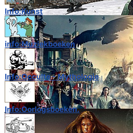
Info:Kunst
info:Muziekboeken
Info:Occulte - Mythologie
Info:Oorlogsboeken.