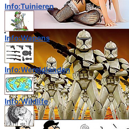
Info:Tuinieren
Info:Wapens
Info:Wereldlanden
Info:Wildlife