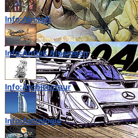
Info:Aircraft
Info:Antiek Algemeen
Info:Architectuur
Info:Astrologie